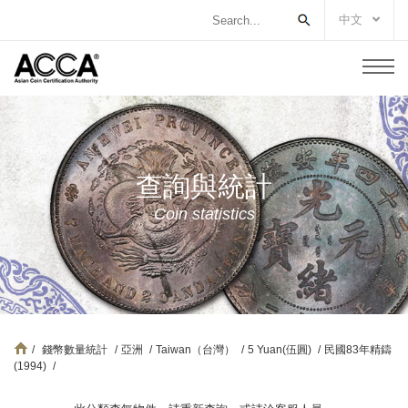
中文
查詢與統計
Coin statistics
/
錢幣數量統計
/
亞洲
/
Taiwan（台灣）
/
5 Yuan(伍圓)
/
民國83年精鑄
(1994)
/