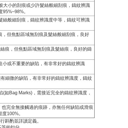
過，容許有少許一般大小的刮痕或少許髮絲般細刮痕，鑄紋辨識
5%~98%。
或髮絲般細刮痕，鑄紋辨識度中等，鑄紋可辨識
細刮痕，但焦點區域無刮痕及髮絲般細刮痕，良好
痕或髮絲痕，但焦點區域無刮痕及髮絲痕，良好的鑄
有較小或不重要的缺陷，有非常好的鑄紋辨識
可能有細微的缺陷，有非常好的鑄紋辨識度，鑄紋
如Bag Marks)，需接近完全的鑄紋辨識度，
察，也完全無接觸過的痕跡，亦無任何缺陷或滑痕
程度100%。
自行斟酌並詳讀定義。
不等的扣分。