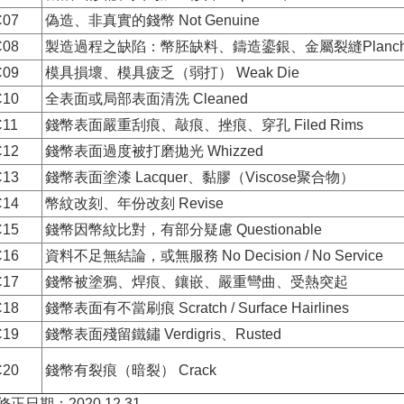
C07
偽造、非真實的錢幣 Not Genuine
C08
製造過程之缺陷：幣胚缺料、鑄造鎏銀、金屬裂縫Planchet
C09
模具損壞、模具疲乏（弱打） Weak Die
C10
全表面或局部表面清洗 Cleaned
C11
錢幣表面嚴重刮痕、敲痕、挫痕、穿孔 Filed Rims
C12
錢幣表面過度被打磨拋光 Whizzed
C13
錢幣表面塗漆 Lacquer、黏膠（Viscose聚合物）
C14
幣紋改刻、年份改刻 Revise
C15
錢幣因幣紋比對，有部分疑慮 Questionable
C16
資料不足無結論，或無服務 No Decision / No Service
C17
錢幣被塗鴉、焊痕、鑲嵌、嚴重彎曲、受熱突起
C18
錢幣表面有不當刷痕 Scratch / Surface Hairlines
C19
錢幣表面殘留鐵鏽 Verdigris、Rusted
C20
錢幣有裂痕（暗裂） Crack
正日期：2020.12.31