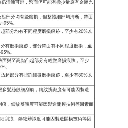
，但圖像仍清晰可辨，幣面仍可能有極少量原有金屬光
幣面至高點凸起部分均有些磨損，但整體細部均清晰，幣面
~95%。
至高點凸起部分均有不同程度磨損痕跡，至少有20%以
高點凸起部分有磨損痕跡，部分幣面有不同程度磨損，至
95%。
ted，整體幣面與至高點凸起部分有輕微磨損痕跡，至少
5%。
與至高點凸起部分有些許細微磨損痕跡，至少有80%以
刮痕或很多髮絲般細刮痕，鑄紋辨識度有可能因製造
。
刮痕，鑄紋辨識度可能因製造開模技術等因素而
般細刮痕，鑄紋辨識度可能因製造開模技術等因