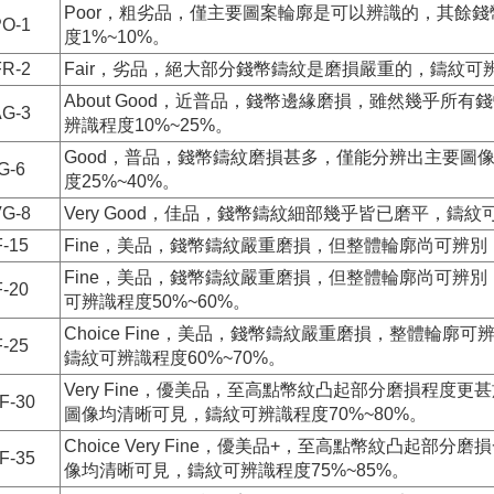
Poor，粗劣品，僅主要圖案輪廓是可以辨識的，其餘
PO-1
度1%~10%。
FR-2
Fair，劣品，絕大部分錢幣鑄紋是磨損嚴重的，鑄紋可辨
About Good，近普品，錢幣邊緣磨損，雖然幾乎
AG-3
辨識程度10%~25%。
Good，普品，錢幣鑄紋磨損甚多，僅能分辨出主要圖
G-6
度25%~40%。
VG-8
Very Good，佳品，錢幣鑄紋細部幾乎皆已磨平，鑄紋可
F-15
Fine，美品，錢幣鑄紋嚴重磨損，但整體輪廓尚可辨別，
Fine，美品，錢幣鑄紋嚴重磨損，但整體輪廓尚可辨別
F-20
可辨識程度50%~60%。
Choice Fine，美品，錢幣鑄紋嚴重磨損，整體輪廓
F-25
鑄紋可辨識程度60%~70%。
Very Fine，優美品，至高點幣紋凸起部分磨損程度
F-30
圖像均清晰可見，鑄紋可辨識程度70%~80%。
Choice Very Fine，優美品+，至高點幣紋凸起
F-35
像均清晰可見，鑄紋可辨識程度75%~85%。