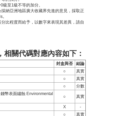
0級至1級不等的加分。
心採納亞洲地區廣大收藏界先進的意見，採取正
s。
百分比程度而給予，以數字來表現其差異，請自
碼，相關代碼對應內容如下：
封盒與否
結論
○
真實
○
真實
○
分數
鏽蝕 Environmental
○
真實
X
-
○
真實