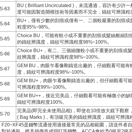
BU ( Brilliant Uncirculated )，未流通
S-63
度可能因製造開模技術等因素而不完全，鑄紋可辨識程度9
BU+，僅有少數的刮痕或僅有一、二個較嚴重的刮痕
S-64
程度95%~98%。
Choice BU，可能有較小或不重要的刮痕或髮絲般
S-65
的鑄紋辨識度，鑄紋可辨識程度98%~100%。
Choice BU+，有二、三個細微較小或不重要的刮
S-66
紋辨識度，鑄紋可辨識程度98%~100%。
GEM BU，肉眼乍看像剛鑄造出廠的，仔細觀看可能
S-67
度，鑄紋可辨識程度98%~100%。
GEM BU+，肉眼乍看像剛鑄造出廠的，但仔細觀看
S-68
可辨識程度99%~100%。
GEM BU++，接近完美品，仔細觀看可能有極微小的缺陷(
S-69
鑄紋可辨識程度100%。
完美品(即完全未使用品相)，即使在10倍放大鏡下觀
S-70
( Bag Marks )，有頂級完美的鑄紋辨識度，鑄紋可辨識
：F20~XF45是錢幣流通使用過後最常見的品相範圍，請送件者
：對於邊敲、模具損傷造成弱打等錢幣，ACCA會給予0級至2級