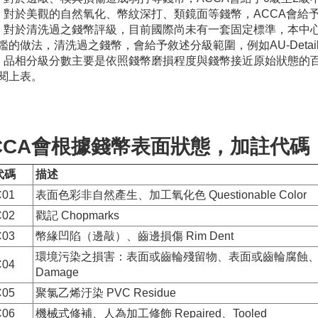
：對於美觀的自然氧化、幣紋深打、類鏡面等錢幣，ACCA會給予
：對於清洗過之錢幣評級，目前國際尚未有一套固定標準，本中
鑑的做法，清洗過之錢幣，會給予敘述分級範圍，例如AU-Detail
：品相分級分數主要是依照錢幣磨損程度與錢幣接近原始狀態的
閱上表。
CCA會根據錢幣表面狀態，加註代
代碼
描述
C01
表面色彩非自然產生、加工氧化色 Questionable Color
C02
戳記 Chopmarks
C03
幣緣凹陷（邊敲）、齒邊損傷 Rim Dent
環境污染之損害：表面或齒輪殘留物、表面或齒輪腐蝕、錢幣表面
C04
Damage
C05
聚氯乙烯汙染 PVC Residue
C06
機械式修補、人為加工修飾 Repaired、Tooled