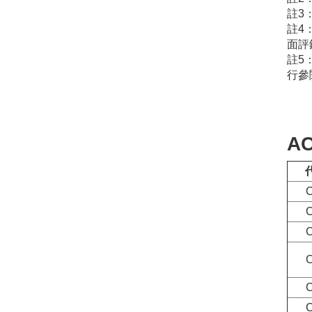
註3
註4
面評
註5
行參
A