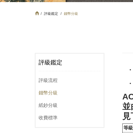
/
評級鑑定
/
錢幣分級
評級鑑定
評級流程
錢幣分級
A
並
紙鈔分級
見
收費標準
等級