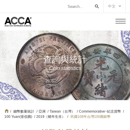
中文
查詢與統計
Coin statistics
/
錢幣數量統計
/
亞洲
/
Taiwan（台灣）
/
Commemorative~紀念貨幣
/
100 Yuan(壹佰圓)
/
2019（豬年生肖）
/
民國108年台灣100圓銀幣