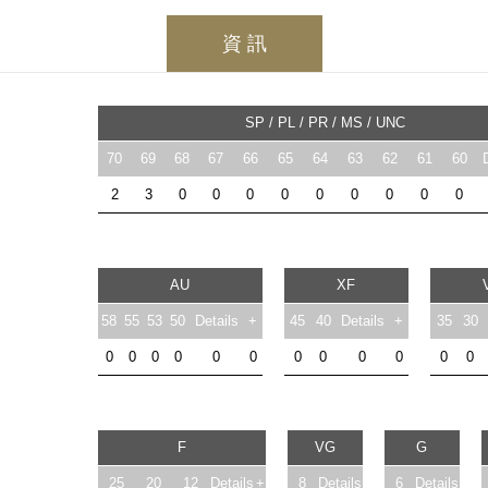
資 訊
SP / PL / PR / MS / UNC
70
69
68
67
66
65
64
63
62
61
60
2
3
0
0
0
0
0
0
0
0
0
AU
XF
58
55
53
50
Details
+
45
40
Details
+
35
30
0
0
0
0
0
0
0
0
0
0
0
0
F
VG
G
25
20
12
Details
+
8
Details
6
Details