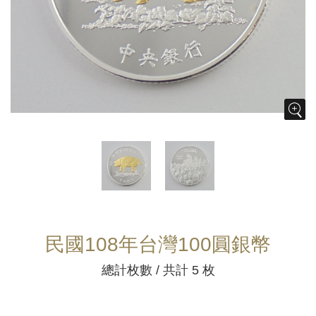
民國108年台灣100圓銀幣
總計枚數 / 共計 5 枚