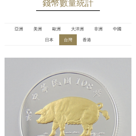
錢幣數量統計
亞洲
美洲
歐洲
大洋洲
非洲
中國
日本
台灣
香港