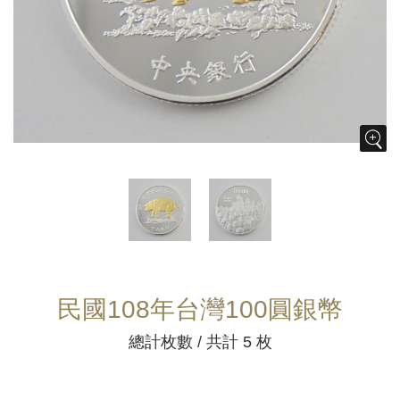
民國108年台灣100圓銀幣
總計枚數 / 共計 5 枚