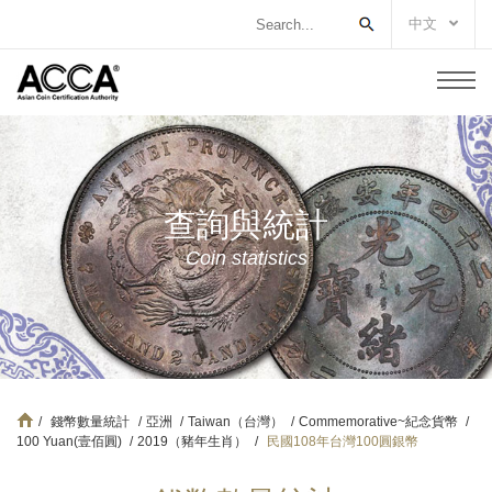
中文
查詢與統計
Coin statistics
/
錢幣數量統計
/
亞洲
/
Taiwan（台灣）
/
Commemorative~紀念貨幣
/
100 Yuan(壹佰圓)
/
2019（豬年生肖）
/
民國108年台灣100圓銀幣