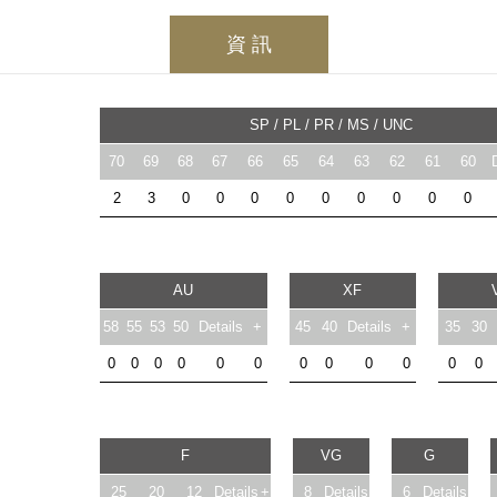
資 訊
SP / PL / PR / MS / UNC
70
69
68
67
66
65
64
63
62
61
60
2
3
0
0
0
0
0
0
0
0
0
AU
XF
58
55
53
50
Details
+
45
40
Details
+
35
30
0
0
0
0
0
0
0
0
0
0
0
0
F
VG
G
25
20
12
Details
+
8
Details
6
Details