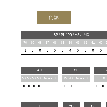
資 訊
SP / PL / PR / MS / UNC
70
69
68
67
66
65
64
63
62
61
60
1
0
0
0
0
0
0
0
0
0
0
AU
XF
58
55
53
50
Details
+
45
40
Details
+
35
30
0
0
0
0
0
0
0
0
0
0
0
0
F
VG
G