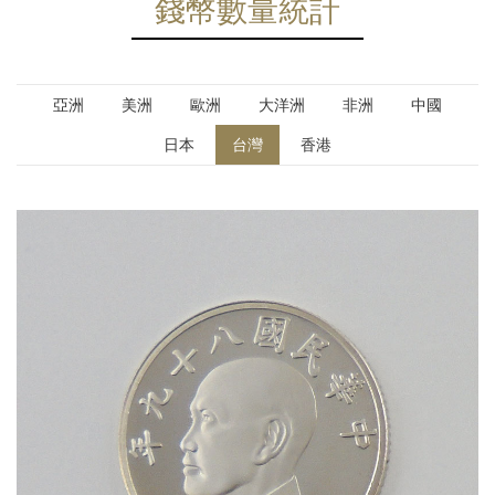
錢幣數量統計
亞洲
美洲
歐洲
大洋洲
非洲
中國
日本
台灣
香港