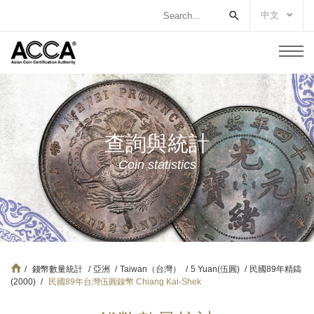
中文
查詢與統計
Coin statistics
/
錢幣數量統計
/
亞洲
/
Taiwan（台灣）
/
5 Yuan(伍圓)
/
民國89年精鑄
(2000)
/
民國89年台灣伍圓鎳幣 Chiang Kai-Shek