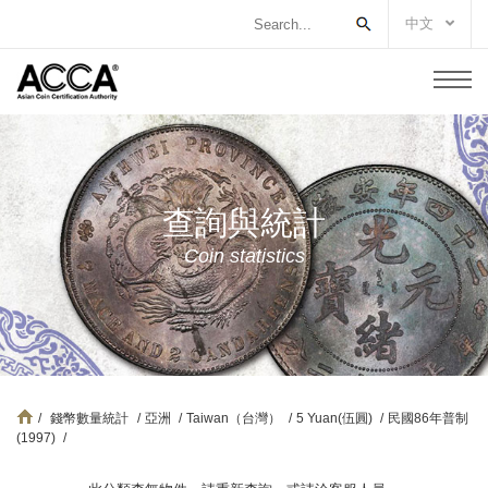
中文
查詢與統計
Coin statistics
/
錢幣數量統計
/
亞洲
/
Taiwan（台灣）
/
5 Yuan(伍圓)
/
民國86年普制
(1997)
/