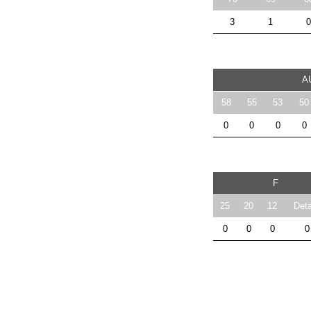
3
1
0
A
58
55
53
50
0
0
0
0
F
25
20
12
Deta
0
0
0
0