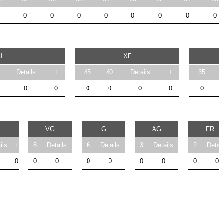
0
0
0
0
0
0
0
0
U
XF
Details
+
45
40
Details
+
35
0
0
0
0
0
0
0
VG
G
AG
FR
ils
+
8
Details
6
Details
3
Details
2
Deta
0
0
0
0
0
0
0
0
0