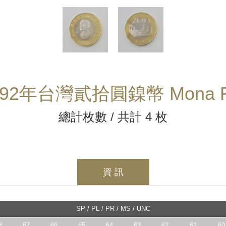
92年台灣貳拾圓鎳幣 Mona R
總計枚數 / 共計 4 枚
資 訊
SP / PL / PR / MS / UNC
8
67
66
65
64
63
62
61
60