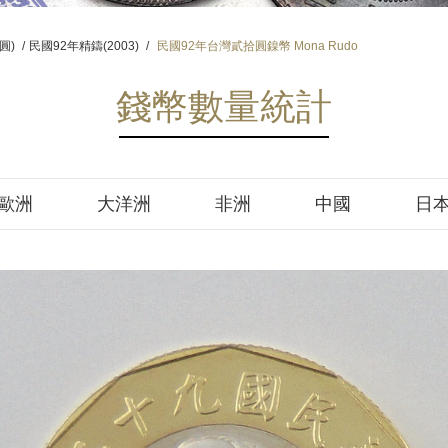
拾圓)
/
民國92年精鑄(2003)
/
民國92年台灣貳拾圓鎳幣 Mona Rudo
錢幣數量統計
歐洲
大洋洲
非洲
中國
日