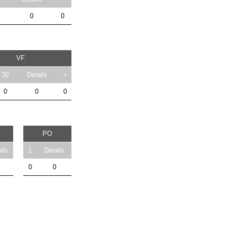
0
0
VF
30
Details
+
0
0
0
PO
ils
1
Details
0
0