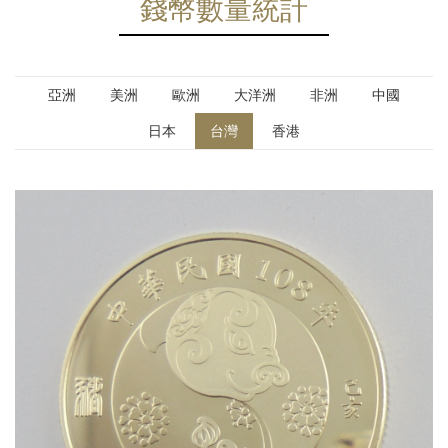
錢幣數量統計
亞洲
美洲
歐洲
大洋洲
非洲
中國
日本
台灣
香港