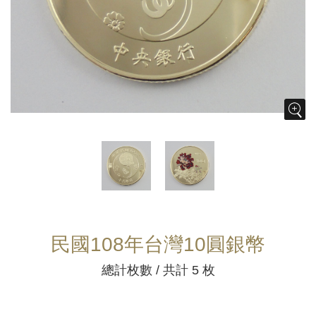
民國108年台灣10圓銀幣
總計枚數 / 共計 5 枚