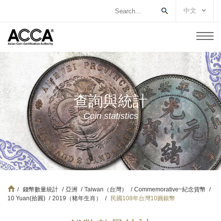
中文
查詢與統計
Coin statistics
/
錢幣數量統計
/
亞洲
/
Taiwan（台灣）
/
Commemorative~紀念貨幣
/
10 Yuan(拾圓)
/
2019（豬年生肖）
/
民國108年台灣10圓銀幣