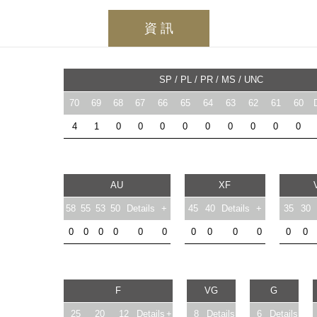
資 訊
SP / PL / PR / MS / UNC
70
69
68
67
66
65
64
63
62
61
60
4
1
0
0
0
0
0
0
0
0
0
AU
XF
58
55
53
50
Details
+
45
40
Details
+
35
30
0
0
0
0
0
0
0
0
0
0
0
0
F
VG
G
25
20
12
Details
+
8
Details
6
Details