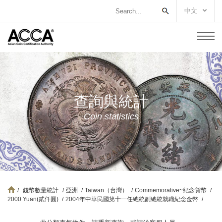
中文
查詢與統計
Coin statistics
/
錢幣數量統計
/
亞洲
/
Taiwan（台灣）
/
Commemorative~紀念貨幣
/
2000 Yuan(貳仟圓)
/
2004年中華民國第十一任總統副總統就職紀念金幣
/