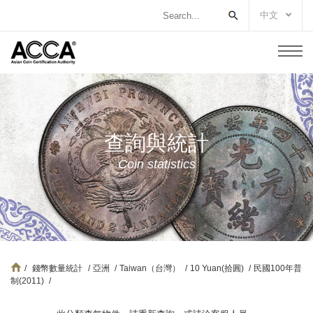
中文
查詢與統計
Coin statistics
/
錢幣數量統計
/
亞洲
/
Taiwan（台灣）
/
10 Yuan(拾圓)
/
民國100年普
制(2011)
/