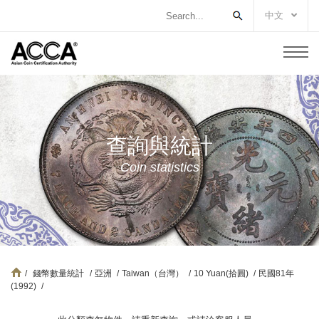
中文
查詢與統計
Coin statistics
/
錢幣數量統計
/
亞洲
/
Taiwan（台灣）
/
10 Yuan(拾圓)
/
民國81年
(1992)
/