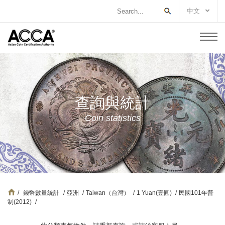
中文
查詢與統計
Coin statistics
/
錢幣數量統計
/
亞洲
/
Taiwan（台灣）
/
1 Yuan(壹圓)
/
民國101年普
制(2012)
/