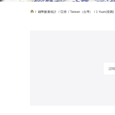
/
錢幣數量統計
/
亞洲
/
Taiwan（台灣）
/
1 Yuan(壹圓)