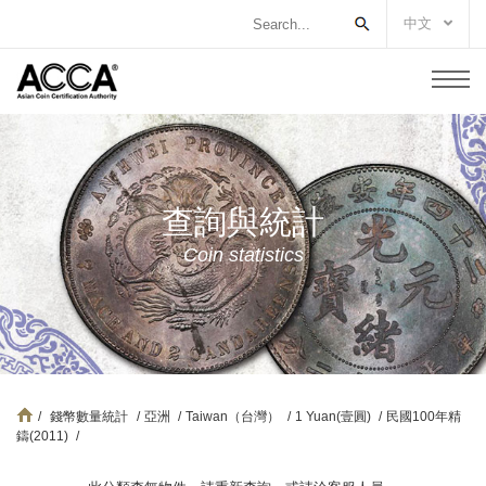
中文
查詢與統計
Coin statistics
/
錢幣數量統計
/
亞洲
/
Taiwan（台灣）
/
1 Yuan(壹圓)
/
民國100年精
鑄(2011)
/