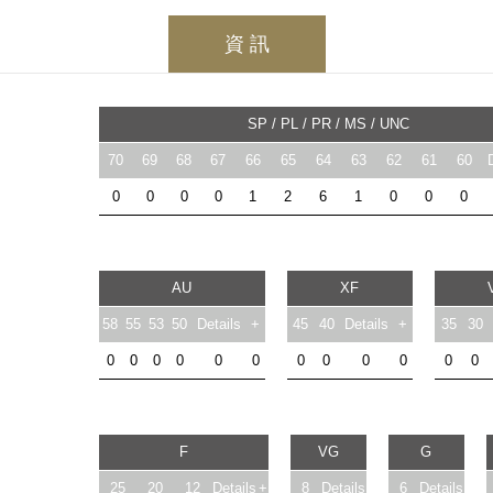
資 訊
SP / PL / PR / MS / UNC
70
69
68
67
66
65
64
63
62
61
60
0
0
0
0
1
2
6
1
0
0
0
AU
XF
58
55
53
50
Details
+
45
40
Details
+
35
30
0
0
0
0
0
0
0
0
0
0
0
0
F
VG
G
25
20
12
Details
+
8
Details
6
Details