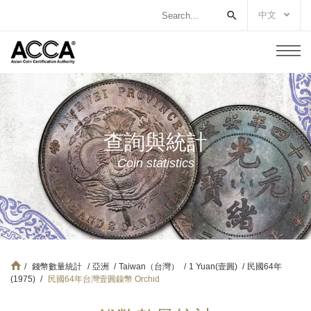
中文
查詢與統計
Coin statistics
/
錢幣數量統計
/
亞洲
/
Taiwan（台灣）
/
1 Yuan(壹圓)
/
民國64年
(1975)
/
民國64年台灣壹圓鎳幣 Orchid