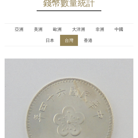
錢幣數量統計
亞洲
美洲
歐洲
大洋洲
非洲
中國
日本
台灣
香港