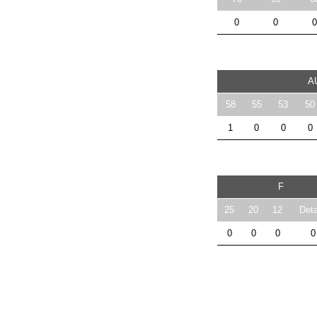
0
0
0
A
58
55
53
50
1
0
0
0
F
25
20
12
Deta
0
0
0
0