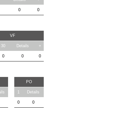
0
0
VF
30
Details
+
0
0
0
PO
ils
1
Details
0
0