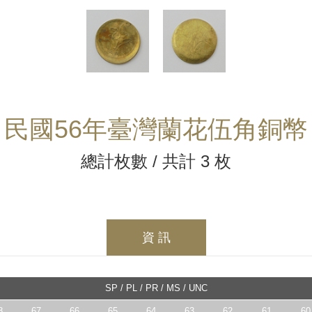
民國56年臺灣蘭花伍角銅幣
總計枚數 / 共計 3 枚
資 訊
SP / PL / PR / MS / UNC
8
67
66
65
64
63
62
61
60