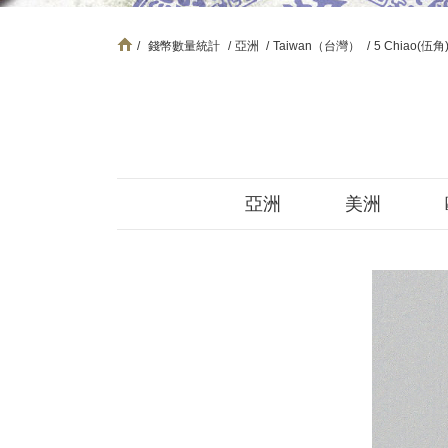
/
錢幣數量統計
/
亞洲
/
Taiwan（台灣）
/
5 Chiao(伍角
亞洲
美洲