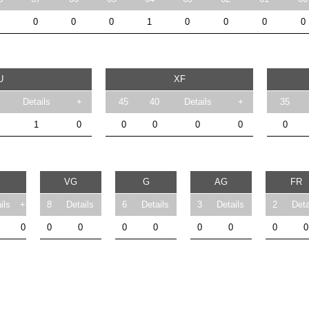
0
0
0
1
0
0
0
0
U
XF
Details
+
45
40
Details
+
35
1
0
0
0
0
0
0
VG
G
AG
FR
ils
+
8
Details
6
Details
3
Details
2
Deta
0
0
0
0
0
0
0
0
0