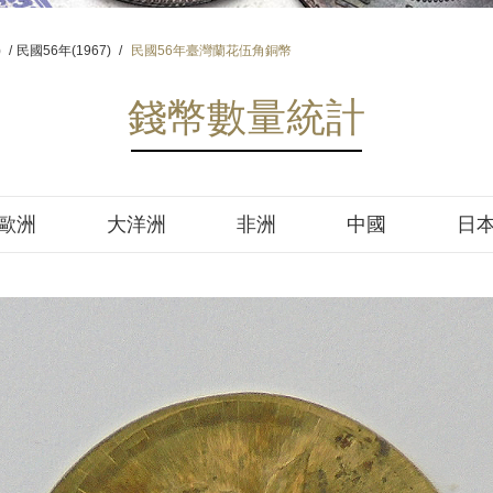
)
/
民國56年(1967)
/
民國56年臺灣蘭花伍角銅幣
錢幣數量統計
歐洲
大洋洲
非洲
中國
日