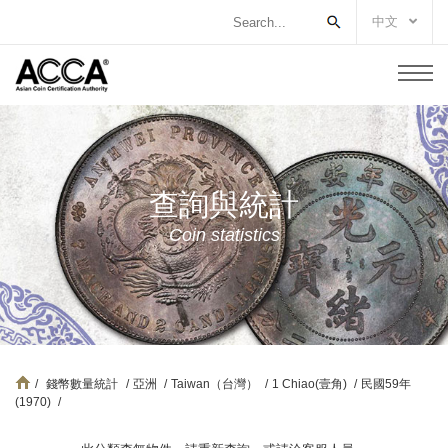
中文
查詢與統計
Coin statistics
/
錢幣數量統計
/
亞洲
/
Taiwan（台灣）
/
1 Chiao(壹角)
/
民國59年
(1970)
/