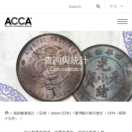
中文
查詢與統計
Coin statistics
/
紙鈔數量統計
/
亞洲
/
Japan (日本)
/
臺灣銀行株式會社
/
1944（昭和
十九年）
/