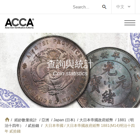
中文
查詢與統計
Coin statistics
/
紙鈔數量統計
/
亞洲
/
Japan (日本)
/
大日本帝國政府紙幣
/
1881（明
治十四年）
/
貳拾錢
/
大日本帝國 / 大日本帝國政府紙幣 1881(M14)明治十四
年 貳拾錢