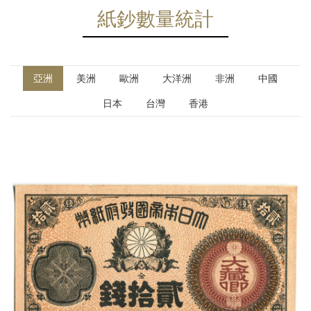
紙鈔數量統計
亞洲
美洲
歐洲
大洋洲
非洲
中國
日本
台灣
香港